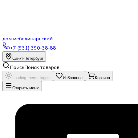
дом
мебели
нарвский
+7 (931) 390-38-88
Санкт-Петербург
Поиск
Поиск товаров...
Loading theme toggle
Избранное
Корзина
Открыть меню