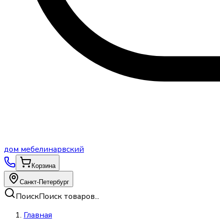
дом
мебели
нарвский
Корзина
Санкт-Петербург
Поиск
Поиск товаров...
Главная