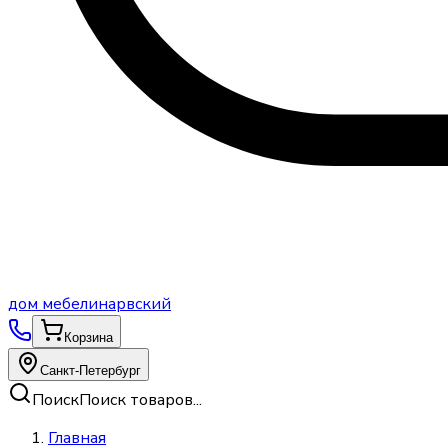
дом
мебели
нарвский
Корзина
Санкт-Петербург
Поиск
Поиск товаров...
Главная