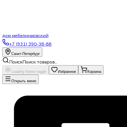
дом
мебели
нарвский
+7 (931) 390-38-88
Санкт-Петербург
Поиск
Поиск товаров...
Loading theme toggle
Избранное
Корзина
Открыть меню