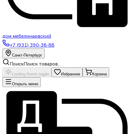
дом
мебели
нарвский
+7 (931) 390-38-88
Санкт-Петербург
Поиск
Поиск товаров...
Loading theme toggle
Избранное
Корзина
Открыть меню