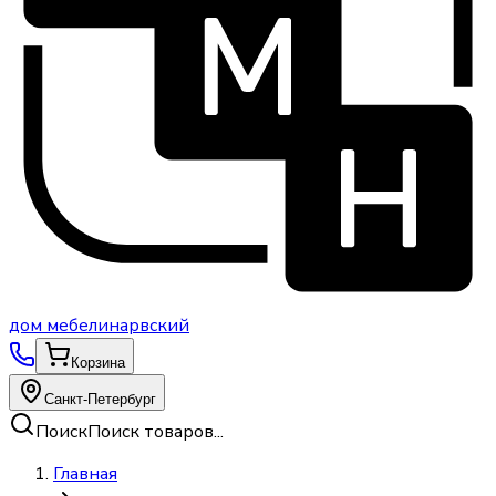
дом
мебели
нарвский
Корзина
Санкт-Петербург
Поиск
Поиск товаров...
Главная