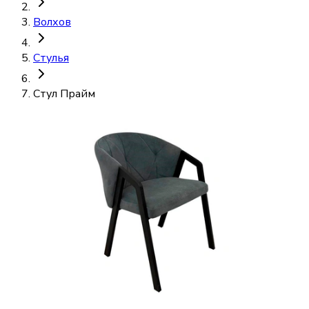
Волхов
Стулья
Стул Прайм