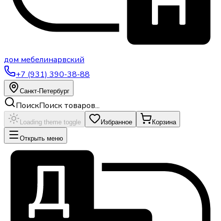
дом
мебели
нарвский
+7 (931) 390-38-88
Санкт-Петербург
Поиск
Поиск товаров...
Loading theme toggle
Избранное
Корзина
Открыть меню