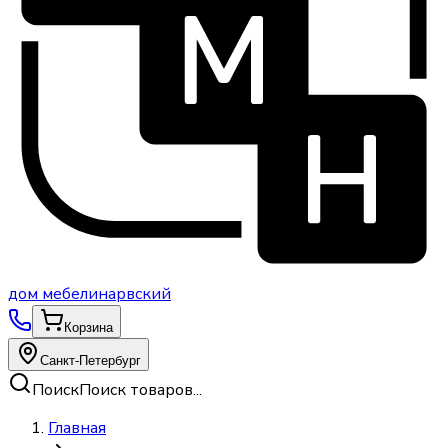
дом
мебели
нарвский
Корзина
Санкт-Петербург
Поиск
Поиск товаров...
Главная