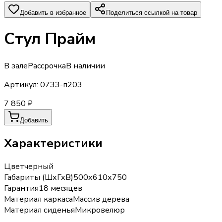
Добавить в избранное
Поделиться ссылкой на товар
Стул Прайм
В зале
Рассрочка
В наличии
Артикул:
0733-п203
7 850 ₽
Добавить
Характеристики
Цвет
черный
Габариты (ШхГхВ)
500х610х750
Гарантия
18 месяцев
Материал каркаса
Массив дерева
Материал сиденья
Микровелюр