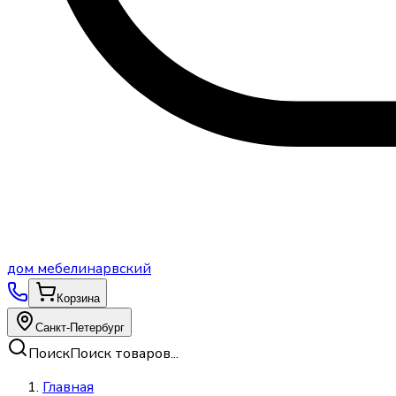
дом
мебели
нарвский
Корзина
Санкт-Петербург
Поиск
Поиск товаров...
Главная