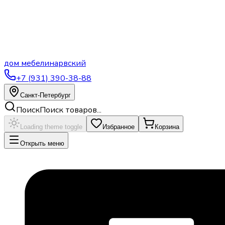
дом
мебели
нарвский
+7 (931) 390-38-88
Санкт-Петербург
Поиск
Поиск товаров...
Loading theme toggle
Избранное
Корзина
Открыть меню