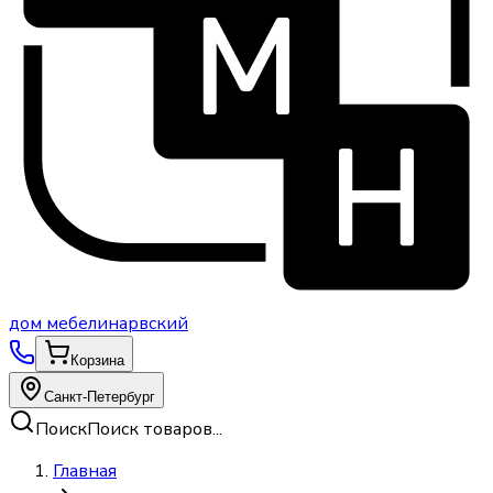
дом
мебели
нарвский
Корзина
Санкт-Петербург
Поиск
Поиск товаров...
Главная