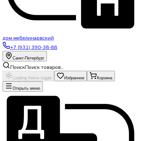
дом
мебели
нарвский
+7 (931) 390-38-88
Санкт-Петербург
Поиск
Поиск товаров...
Loading theme toggle
Избранное
Корзина
Открыть меню