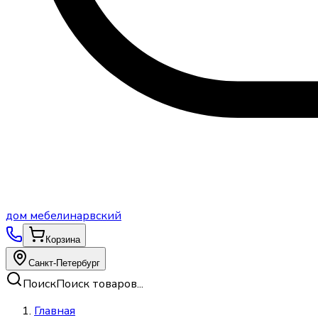
дом
мебели
нарвский
Корзина
Санкт-Петербург
Поиск
Поиск товаров...
Главная