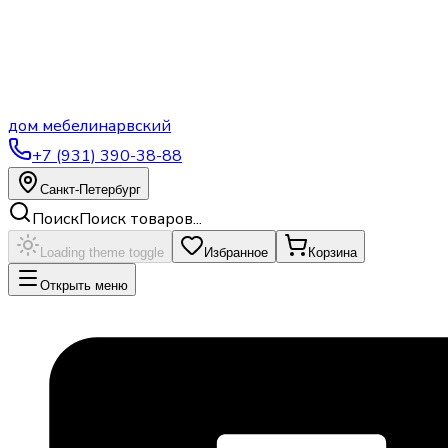
дом
мебели
нарвский
+7 (931) 390-38-88
Санкт-Петербург
Поиск
Поиск товаров...
Loading theme toggle
Избранное
Корзина
Открыть меню