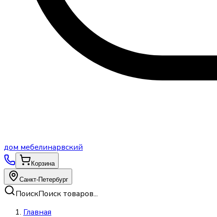
дом
мебели
нарвский
Корзина
Санкт-Петербург
Поиск
Поиск товаров...
Главная