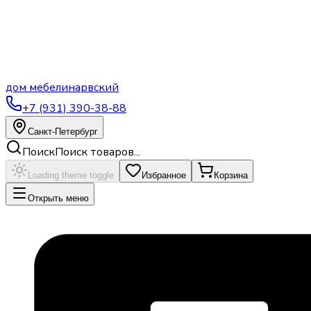
дом
мебели
нарвский
+7 (931) 390-38-88
Санкт-Петербург
Поиск
Поиск товаров...
Loading theme toggle
Избранное
Корзина
Открыть меню