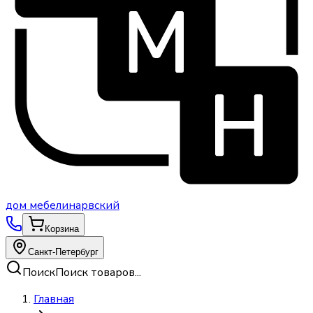
дом
мебели
нарвский
Корзина
Санкт-Петербург
Поиск
Поиск товаров...
Главная