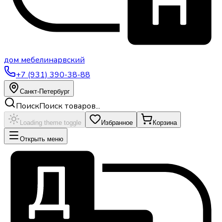
дом
мебели
нарвский
+7 (931) 390-38-88
Санкт-Петербург
Поиск
Поиск товаров...
Loading theme toggle
Избранное
Корзина
Открыть меню