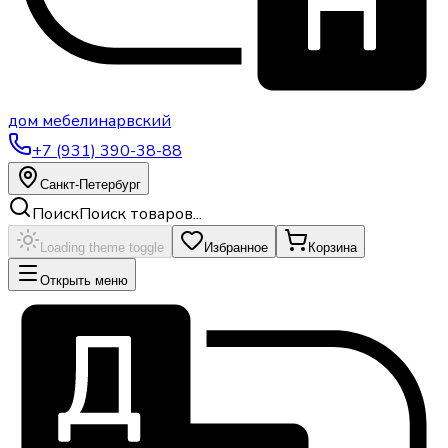
дом
мебели
нарвский
+7 (931) 390-38-88
Санкт-Петербург
Поиск
Поиск товаров...
Loading theme toggle
Избранное
Корзина
Открыть меню