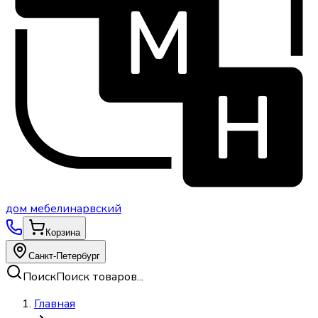
дом
мебели
нарвский
Корзина
Санкт-Петербург
Поиск
Поиск товаров...
Главная