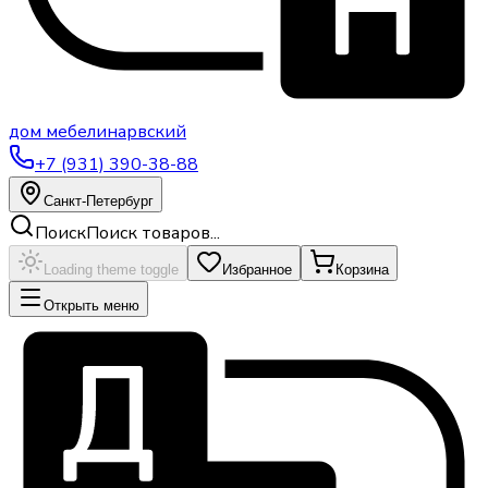
дом
мебели
нарвский
+7 (931) 390-38-88
Санкт-Петербург
Поиск
Поиск товаров...
Loading theme toggle
Избранное
Корзина
Открыть меню