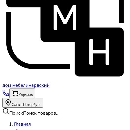
дом
мебели
нарвский
Корзина
Санкт-Петербург
Поиск
Поиск товаров...
Главная