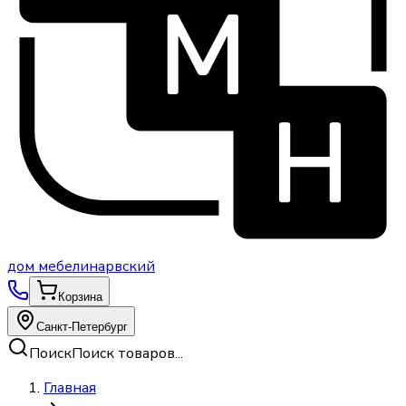
дом
мебели
нарвский
Корзина
Санкт-Петербург
Поиск
Поиск товаров...
Главная