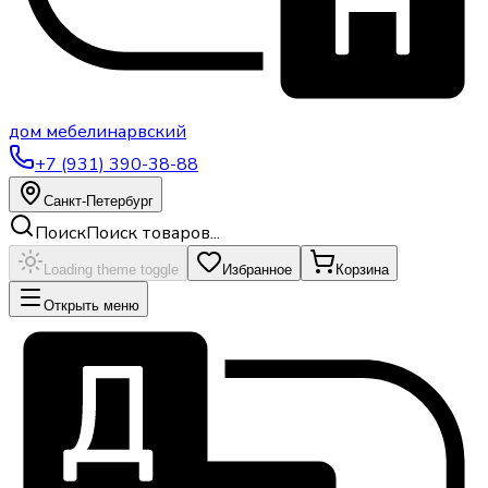
дом
мебели
нарвский
+7 (931) 390-38-88
Санкт-Петербург
Поиск
Поиск товаров...
Loading theme toggle
Избранное
Корзина
Открыть меню