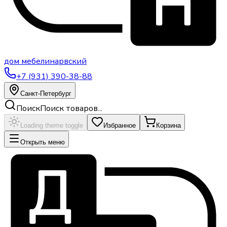
дом
мебели
нарвский
+7 (931) 390-38-88
Санкт-Петербург
Поиск
Поиск товаров...
Loading theme toggle
Избранное
Корзина
Открыть меню