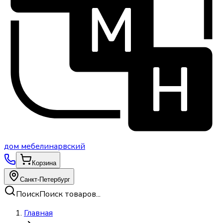
дом
мебели
нарвский
Корзина
Санкт-Петербург
Поиск
Поиск товаров...
Главная