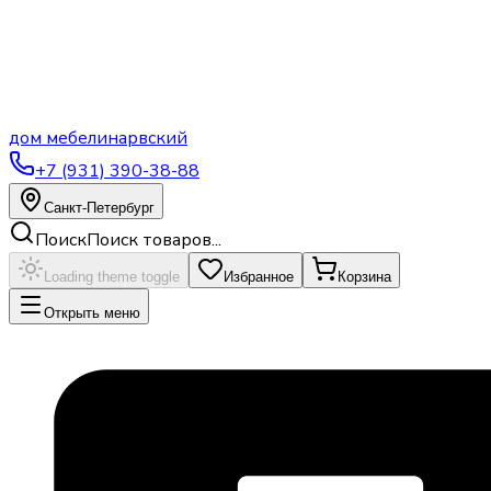
дом
мебели
нарвский
+7 (931) 390-38-88
Санкт-Петербург
Поиск
Поиск товаров...
Loading theme toggle
Избранное
Корзина
Открыть меню