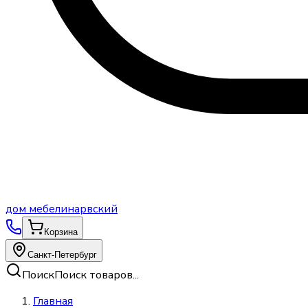
дом
мебели
нарвский
Корзина
Санкт-Петербург
Поиск
Поиск товаров...
Главная