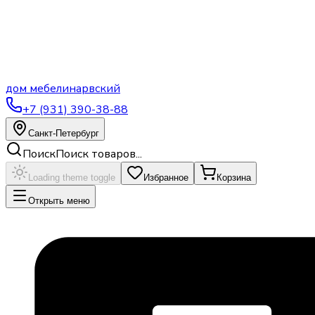
дом
мебели
нарвский
+7 (931) 390-38-88
Санкт-Петербург
Поиск
Поиск товаров...
Loading theme toggle
Избранное
Корзина
Открыть меню