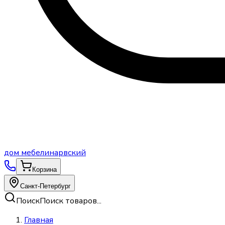
дом
мебели
нарвский
Корзина
Санкт-Петербург
Поиск
Поиск товаров...
Главная