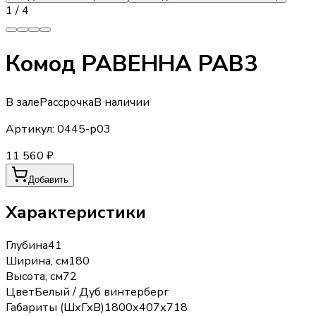
1
/
4
Комод РАВЕННА РАВ3
В зале
Рассрочка
В наличии
Артикул:
0445-р03
11 560 ₽
Добавить
Характеристики
Глубина
41
Ширина, см
180
Высота, см
72
Цвет
Белый / Дуб винтерберг
Габариты (ШхГхВ)
1800х407х718