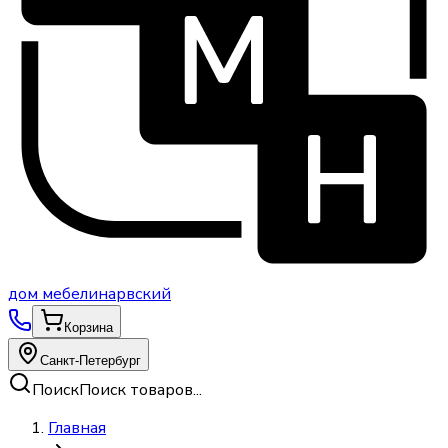
дом
мебели
нарвский
Корзина
Санкт-Петербург
Поиск
Поиск товаров...
Главная