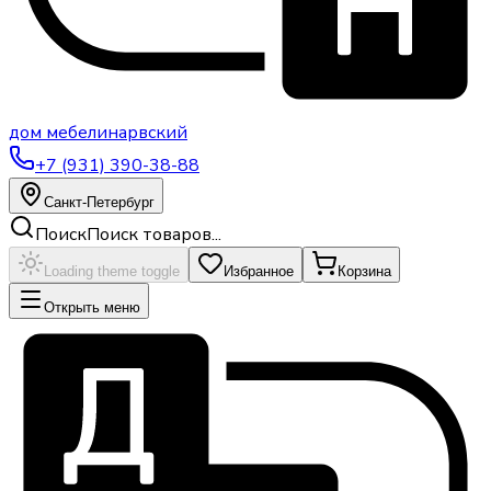
дом
мебели
нарвский
+7 (931) 390-38-88
Санкт-Петербург
Поиск
Поиск товаров...
Loading theme toggle
Избранное
Корзина
Открыть меню