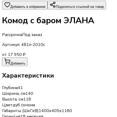
Добавить в избранное
Поделиться ссылкой на товар
Комод с баром ЭЛАНА
Рассрочка
Под заказ
Артикул:
481л-2010с
от 17 950 ₽
Добавить
Характеристики
Глубина
41
Ширина, см
140
Высота, см
118
Цвет
дуб сонома
Габариты (ШхГхВ)
1400х405х1180
Гарантия
18 месяцев