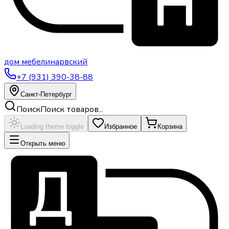
дом
мебели
нарвский
+7 (931) 390-38-88
Санкт-Петербург
Поиск
Поиск товаров...
Loading theme toggle
Избранное
Корзина
Открыть меню