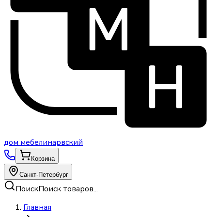
дом
мебели
нарвский
Корзина
Санкт-Петербург
Поиск
Поиск товаров...
Главная