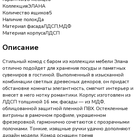
Коллекция
ЭЛАНА
Количество ящиков
5
Наличие полок
Да
Материал фасада
ЛДСП,МДФ
Материал корпуса
ЛДСП
Описание
Стильный комод с баром из коллекции мебели Элана
отлично подойдет для хранения посуды и памятных
сувениров в гостиной. Выполненный в изысканной
комбинации светлых древесных декоров, он придаст
обстановке комнаты элегантность, смягчит интерьер и
внесет в него нотку романтики. Корпус изготовлен из
ЛДСП толщиной 16 мм, фасады — из МДФ,
облицованной защитной пленкой ПВХ. Остекленные
витрины в рамочном профиле, украшенном
фрезеровкой, гармонично сочетаются с прозрачными
полочками. Тонкие, изящные ручки удачно дополняют
дизайн модели. Комод оснащен тремя