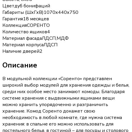
Цвет
дуб бонифаций
Габариты (ШхГхВ)
1070х440х750
Гарантия
18 месяцев
Коллекция
СОРЕНТО
Количество ящиков
4
Материал фасада
ЛДСП,МДФ
Материал корпуса
ЛДСП
Наличие дверей
2
Описание
В модульной коллекции «Соренто» представлен
широкий выбор модулей для хранения одежды и белья,
среди них особое место занимают комоды. Благодаря
системе хранения с выдвижными ящиками вещи
можно хранить упорядоченно и разграничить
хранение. Комод Соренто докажет свою
необходимость в любой комнате, где нужна система
хранения: в спальне его можно использовать для
постельного белья, в гостиной – для посуды и столового