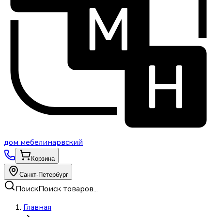
дом
мебели
нарвский
Корзина
Санкт-Петербург
Поиск
Поиск товаров...
Главная