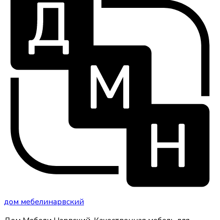
дом
мебели
нарвский