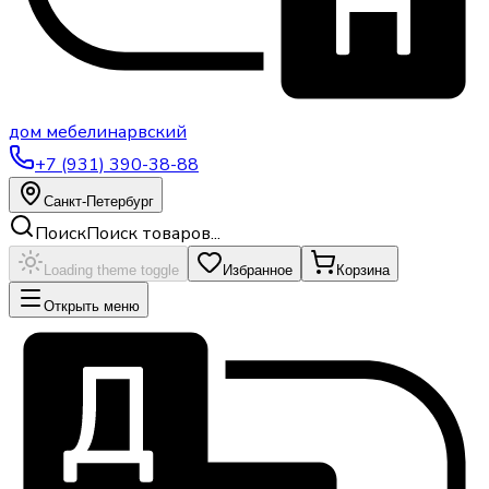
дом
мебели
нарвский
+7 (931) 390-38-88
Санкт-Петербург
Поиск
Поиск товаров...
Loading theme toggle
Избранное
Корзина
Открыть меню