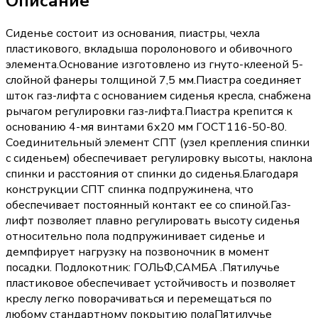
Описание
Сиденье состоит из основания, пиастры, чехла
пластикового, вкладыша поролонового и обивочного
элемента.Основание изготовлено из гнуто-клееной 5-
слойной фанеры толщиной 7,5 мм.Пиастра соединяет
шток газ-лифта с основанием сиденья кресла, снабжена
рычагом регулировки газ-лифта.Пиастра крепится к
основанию 4-мя винтами 6х20 мм ГОСТ116-50-80.
Соединительный элемент СПТ (узел крепления спинки
с сиденьем) обеспечивает регулировку высоты, наклона
спинки и расстояния от спинки до сиденья.Благодаря
конструкции СПТ спинка подпружинена, что
обеспечивает постоянный контакт ее со спиной.Газ-
лифт позволяет плавно регулировать высоту сиденья
относительно пола подпружинивает сиденье и
демпфирует нагрузку на позвоночник в момент
посадки. Подлокотник: ГОЛЬФ,САМБА .Пятилучье
пластиковое обеспечивает устойчивость и позволяет
креслу легко поворачиваться и перемещаться по
любому стандартному покрытию полаПятилучье