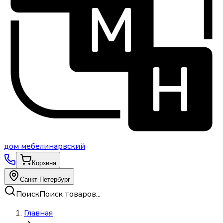
дом
мебели
нарвский
Корзина
Санкт-Петербург
Поиск
Поиск товаров...
Главная