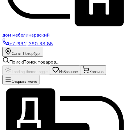
дом
мебели
нарвский
+7 (931) 390-38-88
Санкт-Петербург
Поиск
Поиск товаров...
Loading theme toggle
Избранное
Корзина
Открыть меню