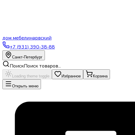
дом
мебели
нарвский
+7 (931) 390-38-88
Санкт-Петербург
Поиск
Поиск товаров...
Loading theme toggle
Избранное
Корзина
Открыть меню