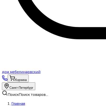
дом
мебели
нарвский
Корзина
Санкт-Петербург
Поиск
Поиск товаров...
Главная