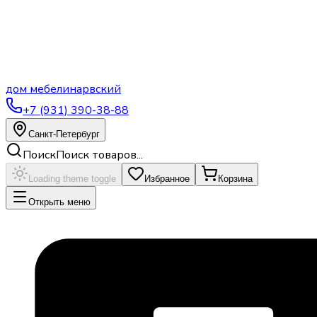
дом
мебели
нарвский
+7 (931) 390-38-88
Санкт-Петербург
Поиск
Поиск товаров...
Loading theme toggle
Избранное
Корзина
Открыть меню