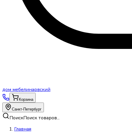
дом
мебели
нарвский
Корзина
Санкт-Петербург
Поиск
Поиск товаров...
Главная