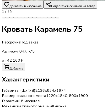
Добавить в избранное
Поделиться ссылкой на товар
1
/
15
Кровать Карамель 75
Рассрочка
Под заказ
Артикул:
047л-75
от 42 160 ₽
Добавить
Характеристики
Габариты (ШхГхВ)
2126х834х1674
Размер спального места
1220х1840; 800х1900
Гарантия
18 месяцев
Механизм трансформации
Книжка