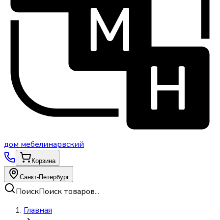
дом
мебели
нарвский
Корзина
Санкт-Петербург
Поиск
Поиск товаров...
Главная