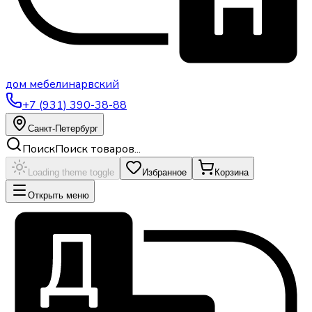
дом
мебели
нарвский
+7 (931) 390-38-88
Санкт-Петербург
Поиск
Поиск товаров...
Loading theme toggle
Избранное
Корзина
Открыть меню