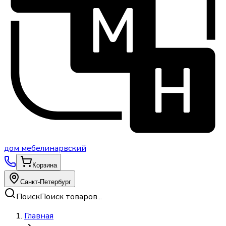
дом
мебели
нарвский
Корзина
Санкт-Петербург
Поиск
Поиск товаров...
Главная