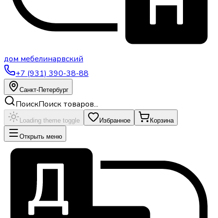
дом
мебели
нарвский
+7 (931) 390-38-88
Санкт-Петербург
Поиск
Поиск товаров...
Loading theme toggle
Избранное
Корзина
Открыть меню