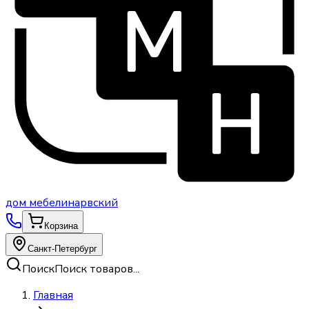
дом
мебели
нарвский
Корзина
Санкт-Петербург
Поиск
Поиск товаров...
Главная