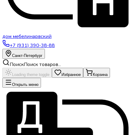
дом
мебели
нарвский
+7 (931) 390-38-88
Санкт-Петербург
Поиск
Поиск товаров...
Loading theme toggle
Избранное
Корзина
Открыть меню