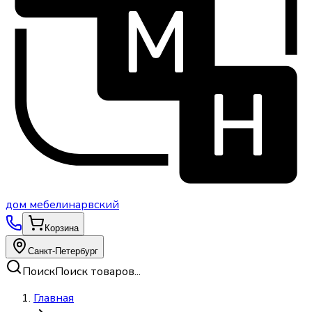
дом
мебели
нарвский
Корзина
Санкт-Петербург
Поиск
Поиск товаров...
Главная