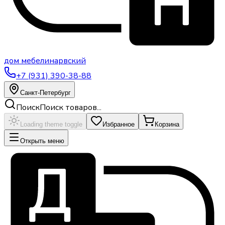
дом
мебели
нарвский
+7 (931) 390-38-88
Санкт-Петербург
Поиск
Поиск товаров...
Loading theme toggle
Избранное
Корзина
Открыть меню