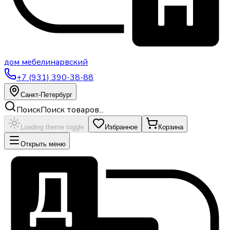
дом
мебели
нарвский
+7 (931) 390-38-88
Санкт-Петербург
Поиск
Поиск товаров...
Loading theme toggle
Избранное
Корзина
Открыть меню