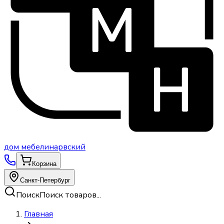
дом
мебели
нарвский
Корзина
Санкт-Петербург
Поиск
Поиск товаров...
Главная