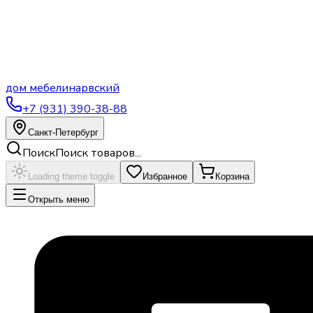
дом
мебели
нарвский
+7 (931) 390-38-88
Санкт-Петербург
Поиск
Поиск товаров...
Loading theme toggle
Избранное
Корзина
Открыть меню