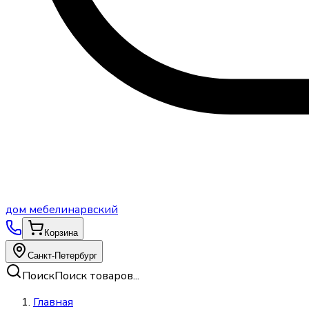
дом
мебели
нарвский
Корзина
Санкт-Петербург
Поиск
Поиск товаров...
Главная