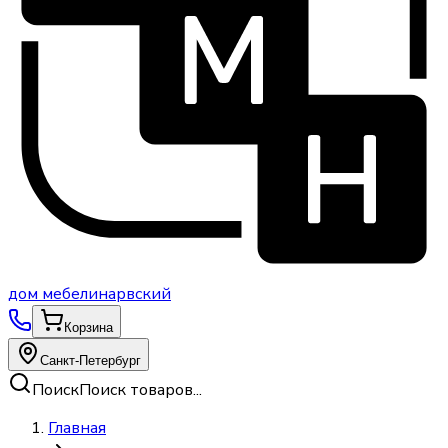
дом
мебели
нарвский
Корзина
Санкт-Петербург
Поиск
Поиск товаров...
Главная