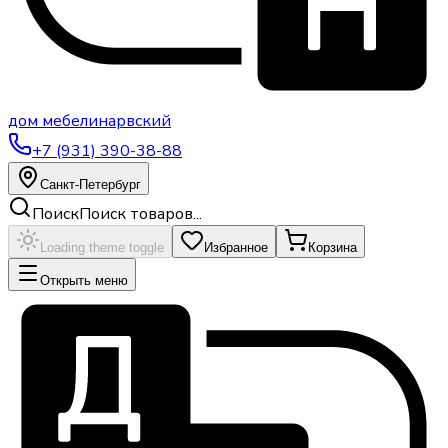
дом
мебели
нарвский
+7 (931) 390-38-88
Санкт-Петербург
Поиск
Поиск товаров...
Loading theme toggle
Избранное
Корзина
Открыть меню