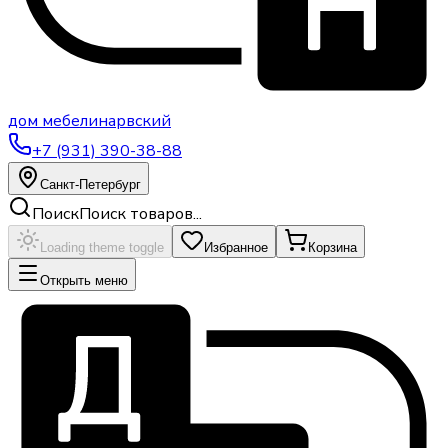
дом
мебели
нарвский
+7 (931) 390-38-88
Санкт-Петербург
Поиск
Поиск товаров...
Loading theme toggle
Избранное
Корзина
Открыть меню