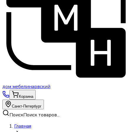
дом
мебели
нарвский
Корзина
Санкт-Петербург
Поиск
Поиск товаров...
Главная