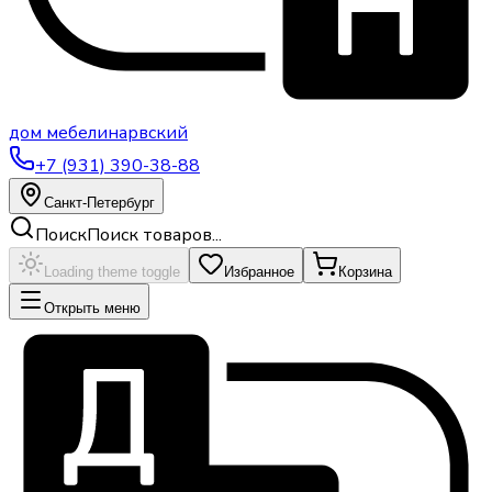
дом
мебели
нарвский
+7 (931) 390-38-88
Санкт-Петербург
Поиск
Поиск товаров...
Loading theme toggle
Избранное
Корзина
Открыть меню