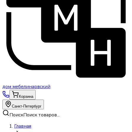
дом
мебели
нарвский
Корзина
Санкт-Петербург
Поиск
Поиск товаров...
Главная