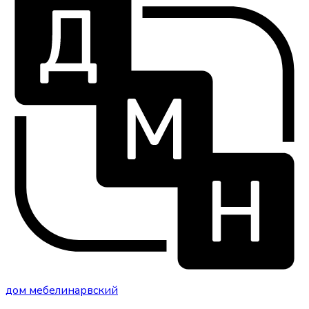
дом
мебели
нарвский