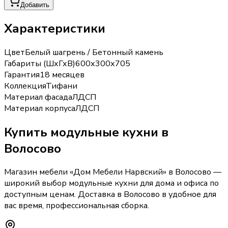
Добавить
Характеристики
Цвет
Белый шагрень / Бетонный камень
Габариты (ШхГхВ)
600х300х705
Гарантия
18 месяцев
Коллекция
Тифани
Материал фасада
ЛДСП
Материал корпуса
ЛДСП
Купить
модульные кухни
в
Волосово
Магазин мебели «
Дом Мебели Нарвский
»
в Волосово
—
широкий выбор
модульные кухни
для дома и офиса по
доступным ценам. Доставка
в Волосово
в удобное для
вас время, профессиональная сборка.