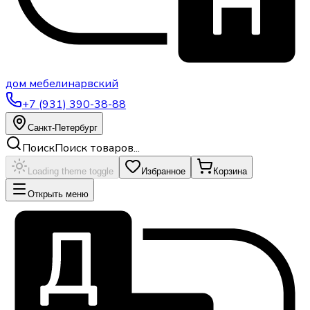
дом
мебели
нарвский
+7 (931) 390-38-88
Санкт-Петербург
Поиск
Поиск товаров...
Loading theme toggle
Избранное
Корзина
Открыть меню