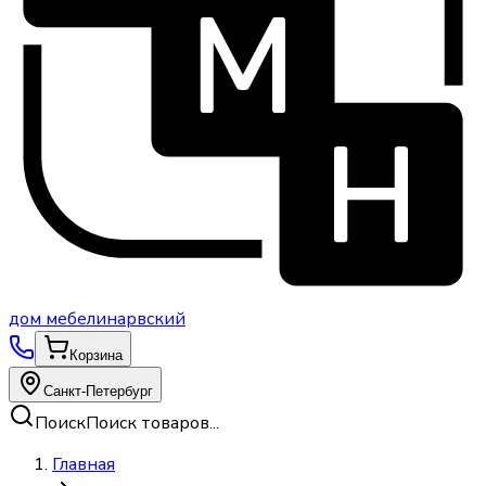
дом
мебели
нарвский
Корзина
Санкт-Петербург
Поиск
Поиск товаров...
Главная