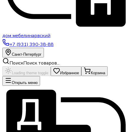
дом
мебели
нарвский
+7 (931) 390-38-88
Санкт-Петербург
Поиск
Поиск товаров...
Loading theme toggle
Избранное
Корзина
Открыть меню