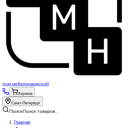
дом
мебели
нарвский
Корзина
Санкт-Петербург
Поиск
Поиск товаров...
Главная