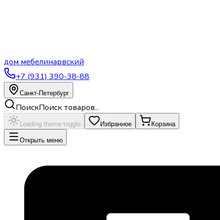
дом
мебели
нарвский
+7 (931) 390-38-88
Санкт-Петербург
Поиск
Поиск товаров...
Loading theme toggle
Избранное
Корзина
Открыть меню