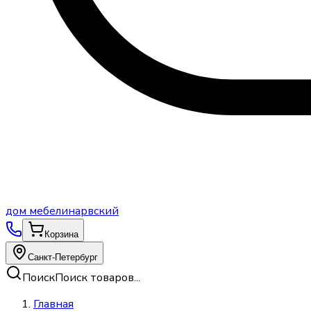
дом
мебели
нарвский
Корзина
Санкт-Петербург
Поиск
Поиск товаров...
Главная