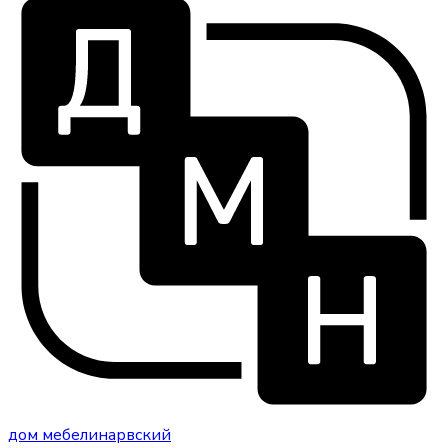
дом
мебели
нарвский