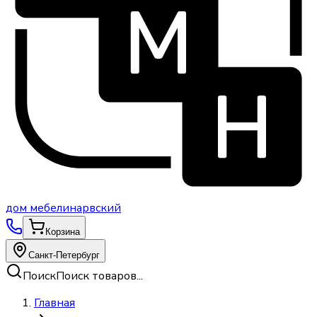
дом
мебели
нарвский
Корзина
Санкт-Петербург
Поиск
Поиск товаров...
Главная