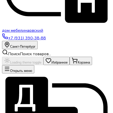
дом
мебели
нарвский
+7 (931) 390-38-88
Санкт-Петербург
Поиск
Поиск товаров...
Loading theme toggle
Избранное
Корзина
Открыть меню