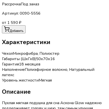
Рассрочка
Под заказ
Артикул:
0090-5556
от 1 590 ₽
Добавить
Характеристики
Чехол
Микрофибра, Полиэстер
Габариты (ШхГхВ)
50х70х16
Гарантия
18 месяцев
Наполнение
Полиэфирное волокно, Натуральный
латекс
Уровень жесткости
Мягкая
Описание
Пухлая мягкая подушка для сна Аскона Glow надежно
поддерживает голову и шею, тем самым улучшая