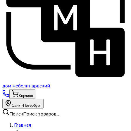
дом
мебели
нарвский
Корзина
Санкт-Петербург
Поиск
Поиск товаров...
Главная