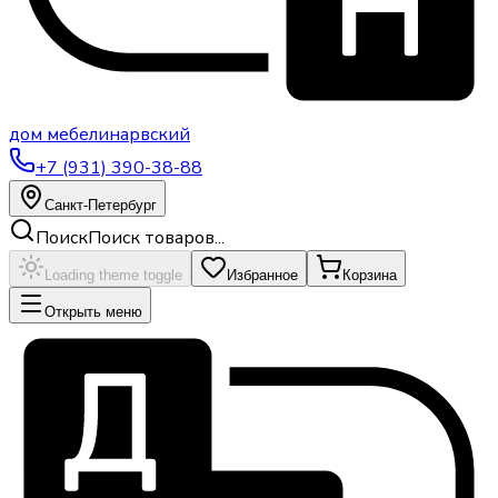
дом
мебели
нарвский
+7 (931) 390-38-88
Санкт-Петербург
Поиск
Поиск товаров...
Loading theme toggle
Избранное
Корзина
Открыть меню