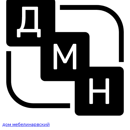
дом
мебели
нарвский