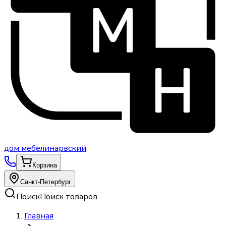
дом
мебели
нарвский
Корзина
Санкт-Петербург
Поиск
Поиск товаров...
Главная