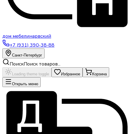
дом
мебели
нарвский
+7 (931) 390-38-88
Санкт-Петербург
Поиск
Поиск товаров...
Loading theme toggle
Избранное
Корзина
Открыть меню