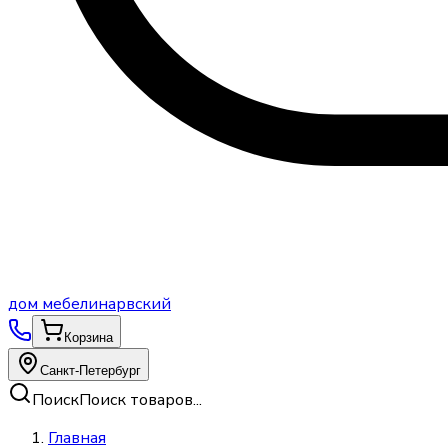
дом
мебели
нарвский
Корзина
Санкт-Петербург
Поиск
Поиск товаров...
Главная