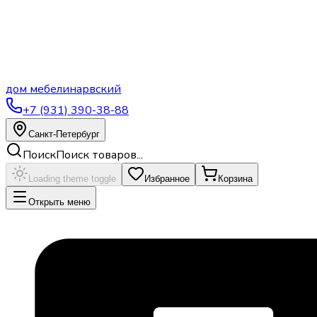
дом
мебели
нарвский
+7 (931) 390-38-88
Санкт-Петербург
Поиск
Поиск товаров...
Loading theme toggle
Избранное
Корзина
Открыть меню