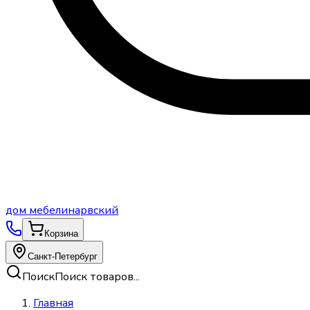
дом
мебели
нарвский
Корзина
Санкт-Петербург
Поиск
Поиск товаров...
Главная