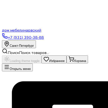
дом
мебели
нарвский
+7 (931) 390-38-88
Санкт-Петербург
Поиск
Поиск товаров...
Loading theme toggle
Избранное
Корзина
Открыть меню