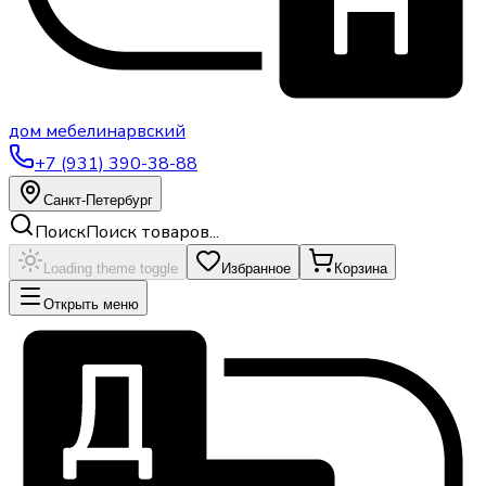
дом
мебели
нарвский
+7 (931) 390-38-88
Санкт-Петербург
Поиск
Поиск товаров...
Loading theme toggle
Избранное
Корзина
Открыть меню