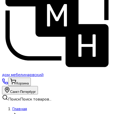
дом
мебели
нарвский
Корзина
Санкт-Петербург
Поиск
Поиск товаров...
Главная