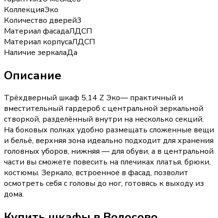
Коллекция
Эко
Количество дверей
3
Материал фасада
ЛДСП
Материал корпуса
ЛДСП
Наличие зеркала
Да
Описание
Трёхдверный шкаф 5,14 Z Эко— практичный и
вместительный гардероб с центральной зеркальной
створкой, разделённый внутри на несколько секций.
На боковых полках удобно размещать сложенные вещи
и бельё, верхняя зона идеально подходит для хранения
головных уборов, нижняя — для обуви, а в центральной
части вы сможете повесить на плечиках платья, брюки,
костюмы. Зеркало, встроенное в фасад, позволит
осмотреть себя с головы до ног, готовясь к выходу из
дома.
Купить
шкафы
в Волосово