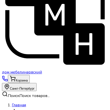
дом
мебели
нарвский
Корзина
Санкт-Петербург
Поиск
Поиск товаров...
Главная