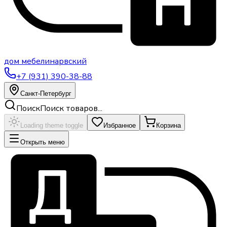
дом
мебели
нарвский
+7 (931) 390-38-88
Санкт-Петербург
Поиск
Поиск товаров...
Loading theme toggle
Избранное
Корзина
Открыть меню