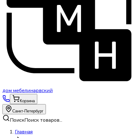
дом
мебели
нарвский
Корзина
Санкт-Петербург
Поиск
Поиск товаров...
Главная