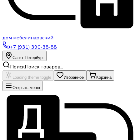
дом
мебели
нарвский
+7 (931) 390-38-88
Санкт-Петербург
Поиск
Поиск товаров...
Loading theme toggle
Избранное
Корзина
Открыть меню