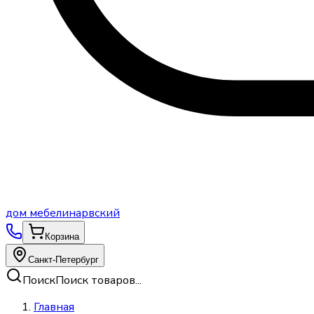
дом
мебели
нарвский
Корзина
Санкт-Петербург
Поиск
Поиск товаров...
Главная