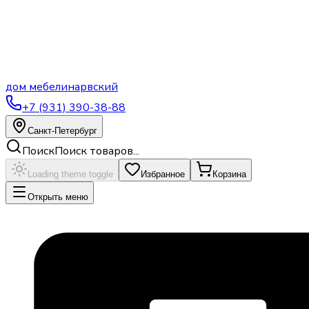
дом
мебели
нарвский
+7 (931) 390-38-88
Санкт-Петербург
Поиск
Поиск товаров...
Loading theme toggle
Избранное
Корзина
Открыть меню