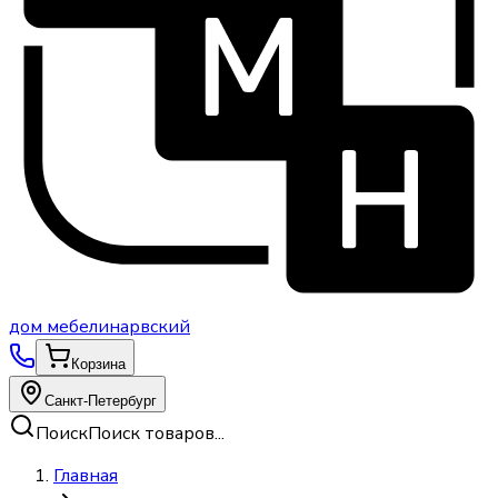
дом
мебели
нарвский
Корзина
Санкт-Петербург
Поиск
Поиск товаров...
Главная