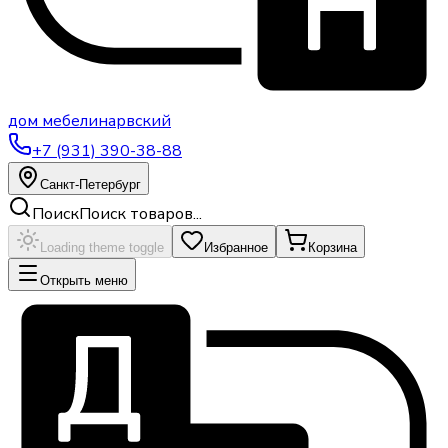
дом
мебели
нарвский
+7 (931) 390-38-88
Санкт-Петербург
Поиск
Поиск товаров...
Loading theme toggle
Избранное
Корзина
Открыть меню