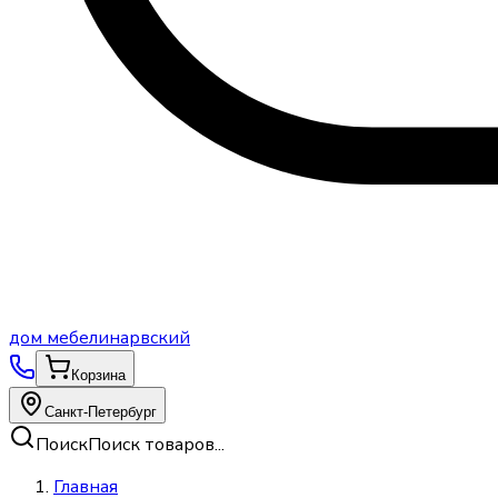
дом
мебели
нарвский
Корзина
Санкт-Петербург
Поиск
Поиск товаров...
Главная