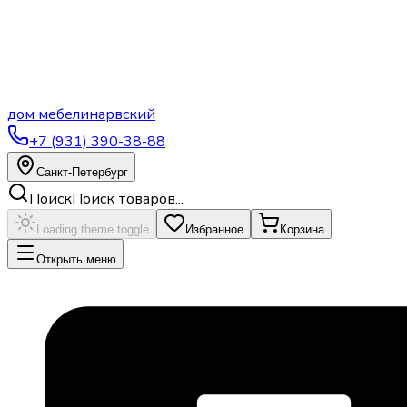
дом
мебели
нарвский
+7 (931) 390-38-88
Санкт-Петербург
Поиск
Поиск товаров...
Loading theme toggle
Избранное
Корзина
Открыть меню