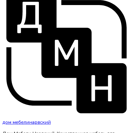
дом
мебели
нарвский