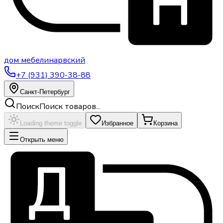
дом
мебели
нарвский
+7 (931) 390-38-88
Санкт-Петербург
Поиск
Поиск товаров...
Loading theme toggle
Избранное
Корзина
Открыть меню