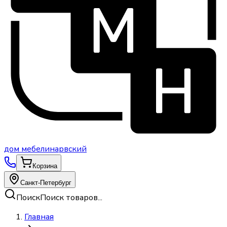
дом
мебели
нарвский
Корзина
Санкт-Петербург
Поиск
Поиск товаров...
Главная