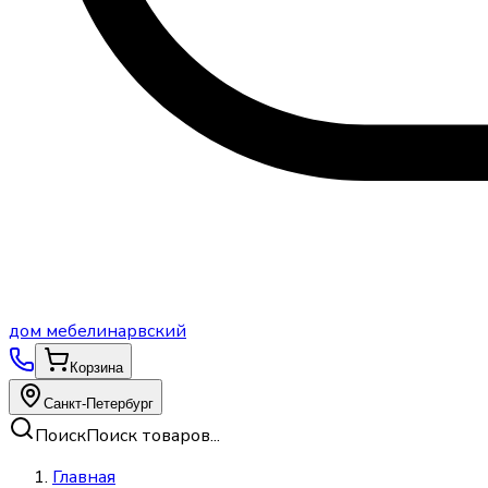
дом
мебели
нарвский
Корзина
Санкт-Петербург
Поиск
Поиск товаров...
Главная