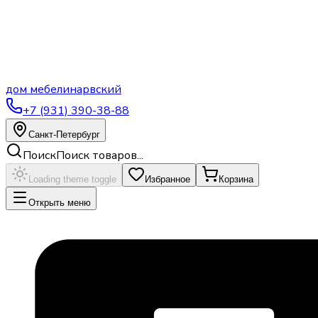
дом
мебели
нарвский
+7 (931) 390-38-88
Санкт-Петербург
Поиск
Поиск товаров...
Loading theme toggle
Избранное
Корзина
Открыть меню