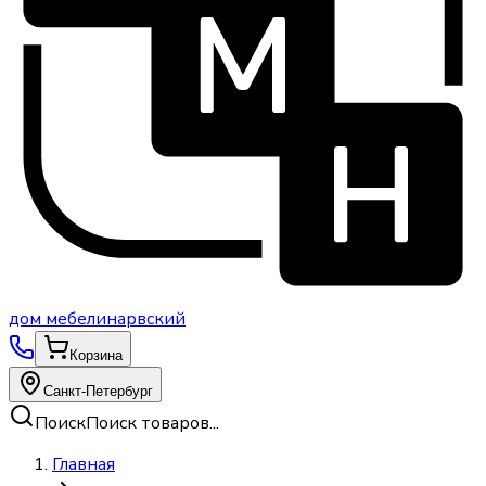
дом
мебели
нарвский
Корзина
Санкт-Петербург
Поиск
Поиск товаров...
Главная