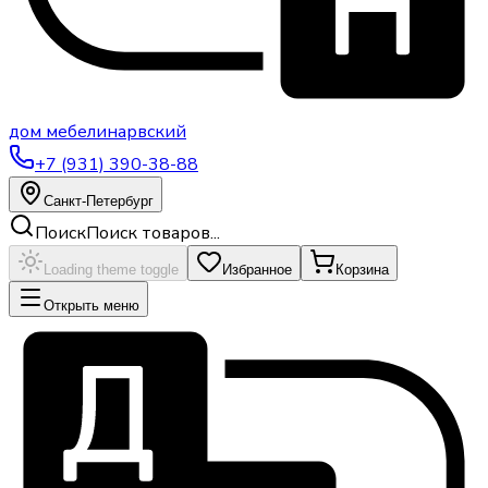
дом
мебели
нарвский
+7 (931) 390-38-88
Санкт-Петербург
Поиск
Поиск товаров...
Loading theme toggle
Избранное
Корзина
Открыть меню