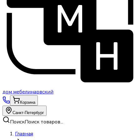
дом
мебели
нарвский
Корзина
Санкт-Петербург
Поиск
Поиск товаров...
Главная