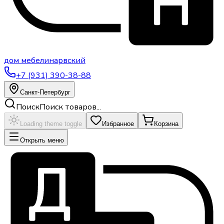
дом
мебели
нарвский
+7 (931) 390-38-88
Санкт-Петербург
Поиск
Поиск товаров...
Loading theme toggle
Избранное
Корзина
Открыть меню