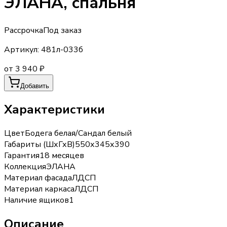
ЭЛАНА, спальня
Рассрочка
Под заказ
Артикул:
481л-033б
от 3 940 ₽
Добавить
Характеристики
Цвет
Бодега белая/Сандал белый
Габариты (ШхГхВ)
550х345х390
Гарантия
18 месяцев
Коллекция
ЭЛАНА
Материал фасада
ЛДСП
Материал каркаса
ЛДСП
Наличие ящиков
1
Описание