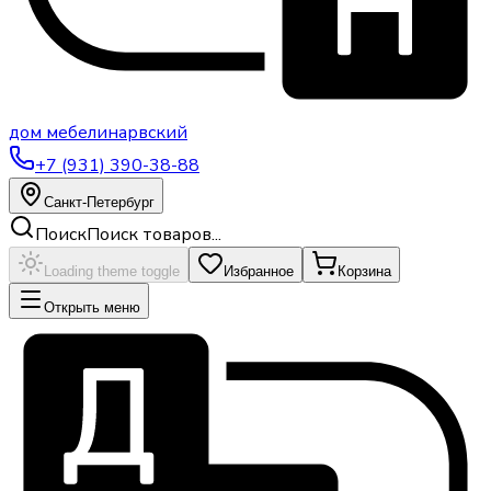
дом
мебели
нарвский
+7 (931) 390-38-88
Санкт-Петербург
Поиск
Поиск товаров...
Loading theme toggle
Избранное
Корзина
Открыть меню