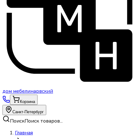
дом
мебели
нарвский
Корзина
Санкт-Петербург
Поиск
Поиск товаров...
Главная