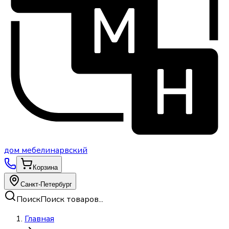
дом
мебели
нарвский
Корзина
Санкт-Петербург
Поиск
Поиск товаров...
Главная