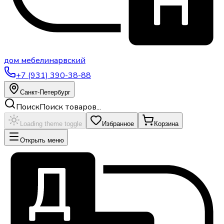
дом
мебели
нарвский
+7 (931) 390-38-88
Санкт-Петербург
Поиск
Поиск товаров...
Loading theme toggle
Избранное
Корзина
Открыть меню